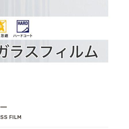
ー
SS FILM