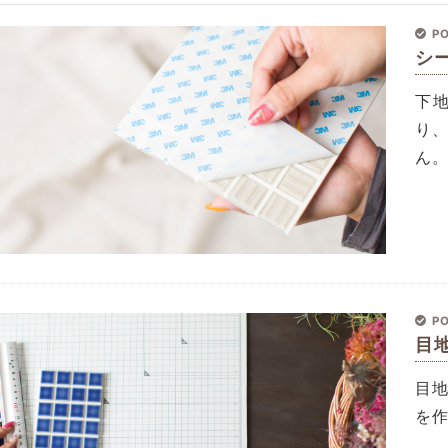
PO
シ
下
り
ん
PO
目
目
を