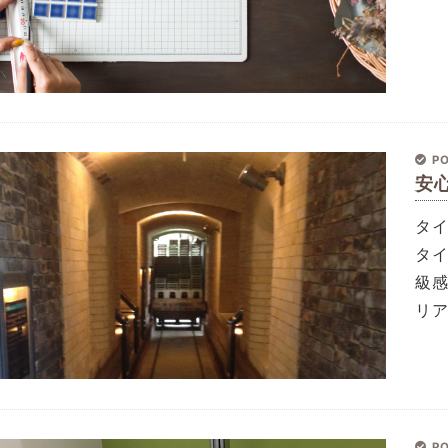
PO
安
タ
タ
級
リ
PO