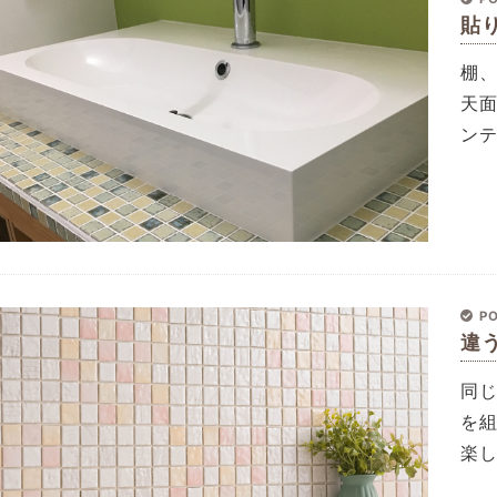
貼
棚
天
ン
PO
違
同
を
楽し