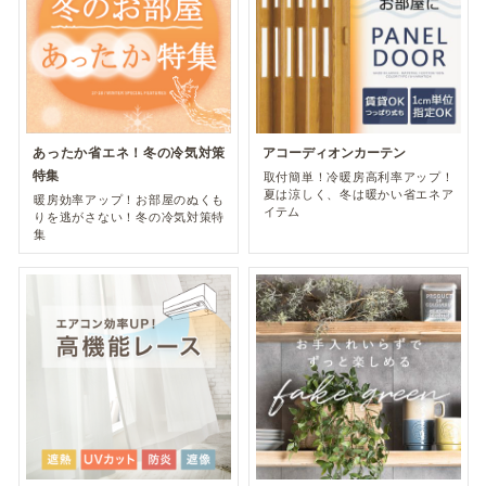
あったか省エネ！冬の冷気対策
アコーディオンカーテン
特集
取付簡単！冷暖房高利率アップ！
夏は涼しく、冬は暖かい省エネア
暖房効率アップ！お部屋のぬくも
イテム
りを逃がさない！冬の冷気対策特
集