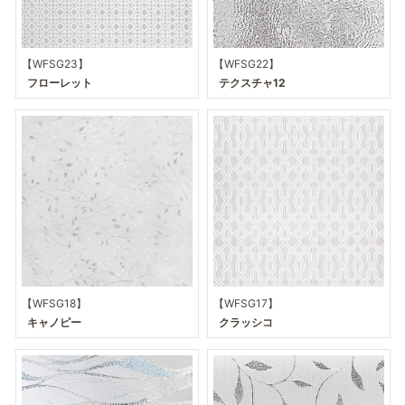
【WFSG23】
【WFSG22】
フローレット
テクスチャ12
【WFSG18】
【WFSG17】
キャノピー
クラッシコ