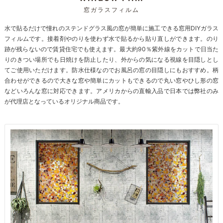
窓ガラスフィルム
水で貼るだけで憧れのステンドグラス風の窓が簡単に施工できる窓用DIYガラス
フィルムです。接着剤やのりを使わず水で貼るから貼り直しができます。のり
跡が残らないので賃貸住宅でも使えます。最大約90％紫外線をカットで日当た
りのきつい場所でも日焼けを防止したり、外からの気になる視線を目隠しとし
てご使用いただけます。防水仕様なのでお風呂の窓の目隠しにもおすすめ。柄
合わせができるので大きな窓や簡単にカットもできるので丸い窓やひし形の窓
などいろんな窓に対応できます。アメリカからの直輸入品で日本では弊社のみ
が代理店となっているオリジナル商品です。