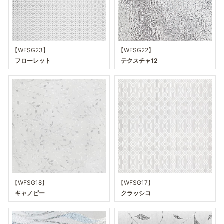
【WFSG23】
【WFSG22】
フローレット
テクスチャ12
【WFSG18】
【WFSG17】
キャノピー
クラッシコ