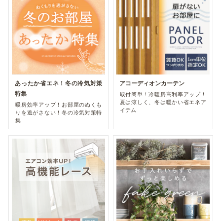
あったか省エネ！冬の冷気対策
アコーディオンカーテン
特集
取付簡単！冷暖房高利率アップ！
夏は涼しく、冬は暖かい省エネア
暖房効率アップ！お部屋のぬくも
イテム
りを逃がさない！冬の冷気対策特
集