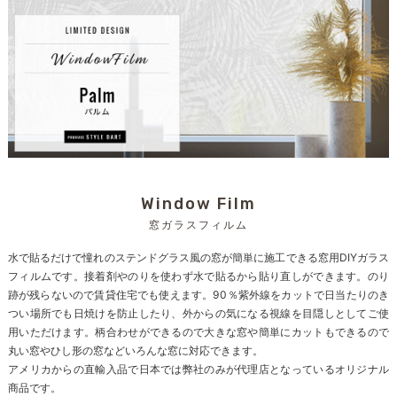
Window Film
窓ガラスフィルム
水で貼るだけで憧れのステンドグラス風の窓が簡単に施工できる窓用DIYガラス
フィルムです。接着剤やのりを使わず水で貼るから貼り直しができます。のり
跡が残らないので賃貸住宅でも使えます。90％紫外線をカットで日当たりのき
つい場所でも日焼けを防止したり、外からの気になる視線を目隠しとしてご使
用いただけます。柄合わせができるので大きな窓や簡単にカットもできるので
丸い窓やひし形の窓などいろんな窓に対応できます。
アメリカからの直輸入品で日本では弊社のみが代理店となっているオリジナル
商品です。