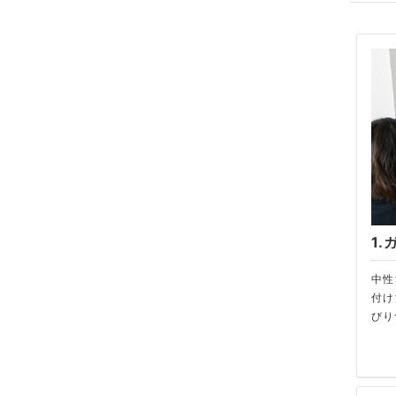
1
中性
付け
びり