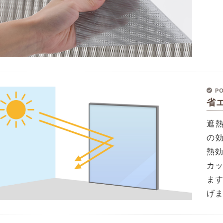
PO
省
遮
の
熱効
カ
ま
げ