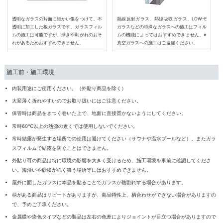
透明なガラスの片面に細かい傷をつけて、不
熱線反射ガラス、熱線吸収ガラス、LOW-E
透明に加工した板ガラスです。ガラスフィル
ガラスなどの特殊なガラスへの施工はフィル
ムの施工は可能ですが、浮きや剥がれのおそ
ムの機能によってはおすすめできません。※
れがあるためおすすめできません。
真空ガラスへの施工はご遠慮ください。
施工前・施工環境
内装用途にご使用ください。（外貼り商品を除く）
大変薄く折れやすいのでお取り扱いにはご注意ください。
保管時は商品をきつく巻いた上で、地面に直接置かないようにしてください。
常時60℃以上の熱源の近くでは使用しないでください。
常時結露が発生する場所での使用は避けてください（サウナや温水プールなど）。またガラ
スフィルムで結露を防ぐことはできません。
外貼り可の商品は特に環境の影響を大きく受けるため、施工環境を事前に確認してくださ
い。海沿いや砂埃が強く舞う場所等にはおすすめできません。
屋外に面したガラスに本品を貼ることでガラスが熱割れする場合があります。
柄がある商品はリピートがありますが、商品特性上、柄合わせができない場合がありますの
で、予めご了承ください。
金属膜や染色タイプなどの製品は左右の色差によりジョイントが目立つ場合がありますので