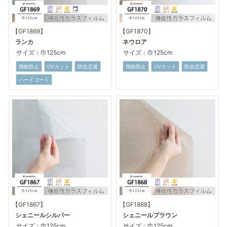
【GF1869】
【GF1870】
ランカ
ネウロア
サイズ：巾125cm
サイズ：巾125cm
飛散防止
UVカット
防虫忌避
飛散防止
UVカット
防虫忌避
ハードコート
【GF1867】
【GF1868】
シェニールシルバー
シェニールブラウン
サイズ：巾125cm
サイズ：巾125cm