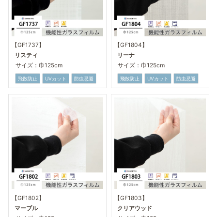
【GF1737】
【GF1804】
リスティ
リーナ
サイズ：巾125cm
サイズ：巾125cm
飛散防止
UVカット
防虫忌避
飛散防止
UVカット
防虫忌避
【GF1802】
【GF1803】
マーブル
クリアウッド