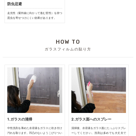
防虫忌避
走光性（紫外線に向かって進む習性）を持つ
昆虫を寄せつけにくい効果があります。
HOW TO
ガラスフィルムの貼り方
1.ガラスの清掃
2.ガラス面へのスプレー
中性洗剤を薄めた水溶液をガラスに吹き付け
清掃後、水溶液をガラス面にたっぷりスプレ
汚れを取ります。凹凸のないようこびりつい
ーしてください。洗剤は多めでも大丈夫で