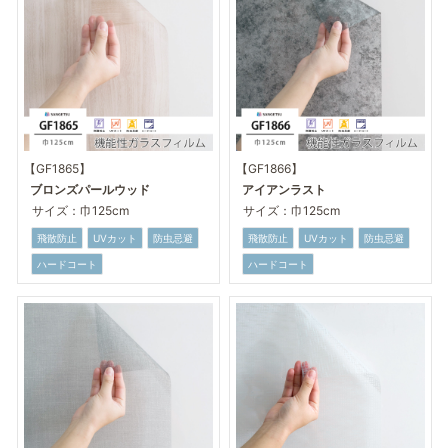
【GF1865】
【GF1866】
ブロンズパールウッド
アイアンラスト
サイズ：巾125cm
サイズ：巾125cm
飛散防止
UVカット
防虫忌避
飛散防止
UVカット
防虫忌避
ハードコート
ハードコート