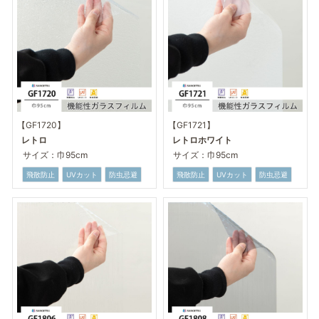
【GF1720】
【GF1721】
レトロ
レトロホワイト
サイズ：巾95cm
サイズ：巾95cm
飛散防止
UVカット
防虫忌避
飛散防止
UVカット
防虫忌避