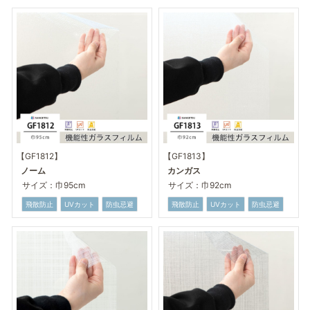
【GF1812】
【GF1813】
ノーム
カンガス
サイズ：巾95cm
サイズ：巾92cm
飛散防止
UVカット
防虫忌避
飛散防止
UVカット
防虫忌避