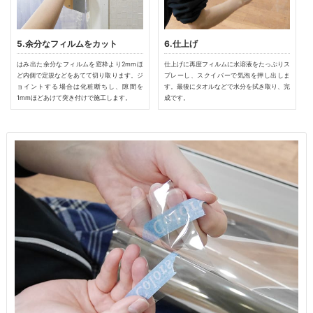
5.余分なフィルムをカット
6.仕上げ
はみ出た余分なフィルムを窓枠より2mmほ
仕上げに再度フィルムに水溶液をたっぷりス
ど内側で定規などをあてて切り取ります。ジ
プレーし、スクイバーで気泡を押し出しま
ョイントする場合は化粧断ちし、隙間を
す。最後にタオルなどで水分を拭き取り、完
1mmほどあけて突き付けで施工します。
成です。