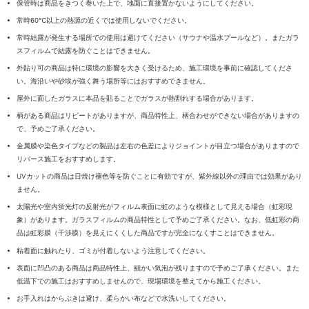
保管時は商品をきつく巻いた上で、地面に直接置かないようにしてください。
常時60℃以上の熱源の近くでは使用しないでください。
常時結露が発生する場所での使用は避けてください（サウナや温水プールなど）。またガラ
スフィルムで結露を防ぐことはできません。
外貼り可の商品は特に環境の影響を大きく受けるため、施工環境を事前に確認してくださ
い。海沿いや砂埃が強く舞う場所等にはおすすめできません。
屋外に面したガラスに本品を貼ることでガラスが熱割れする場合があります。
柄がある商品はリピートがありますが、商品特性上、柄合わせができない場合がありますの
で、予めご了承ください。
金属膜や染色タイプなどの製品は左右の色差によりジョイントが目立つ場合がありますので
リバース施工をおすすめします。
UVカットの商品は日焼け褪色等を防ぐことに有効ですが、紫外線以外の理由では効果があり
ません。
太陽光や室内蛍光灯の反射光がフィルム表面に虹のような模様として見える場合（虹彩現
象）があります。ガラスフィルムの商品特性として予めご了承ください。なお、低虹彩の商
品は虹彩膜（干渉膜）を見えにくくした商品ですが完全になくすことはできません。
粘着面に触れたり、ゴミが付着しないよう注意してください。
表面に凹凸のある商品は商品特性上、細かい気泡が残りますので予めご了承ください。また
低温下での施工はおすすめしませんので、現場環境を整えてから施工ください。
お手入れはからぶきは避け、柔らかい布などで水洗いしてください。