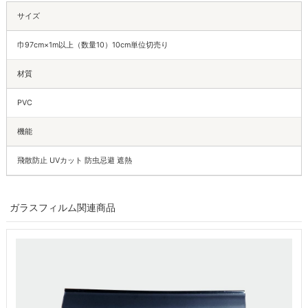
サイズ
巾97cm×1m以上（数量10）10cm単位切売り
材質
PVC
機能
飛散防止 UVカット 防虫忌避 遮熱
ガラスフィルム関連商品