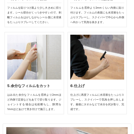
フィルムを貼りつけ面より少し大きめに切り
フィルムを窓枠より2mmくらい内側に貼り
ます。シール部分がくっつきやすいので、剥
付けます。フィルムの表面にも水溶液をたっ
離フィルムをはがしながらシール面に水溶液
ぷりスプレーし、スクイバーで中心から外側
をたっぷりスプレーしてください。
へ向かって気泡を抜きます。
5.余分なフィルムをカット
6.仕上げ
はみ出た余分なフィルムを窓枠より2mmほ
仕上げに再度フィルムに水溶液をたっぷりス
ど内側で定規などをあてて切り取ります。ジ
プレーし、スクイバーで気泡を押し出しま
ョイントする場合は化粧断ちし、隙間を
す。最後にタオルなどで水分を拭き取り、完
1mmほどあけて突き付けで施工します。
成です。