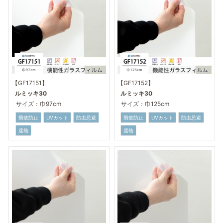
【GF17151】
【GF17152】
ルミッキ30
ルミッキ30
サイズ：巾97cm
サイズ：巾125cm
飛散防止
UVカット
防虫忌避
飛散防止
UVカット
防虫忌避
遮熱
遮熱