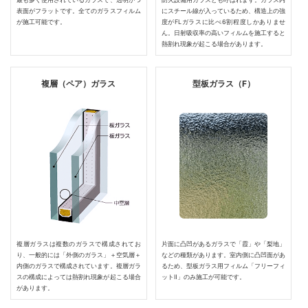
表面がフラットです。全てのガラスフィルム
にスチール線が入っているため、構造上の強
が施工可能です。
度がFLガラスに比べ6割程度しかありませ
ん。日射吸収率の高いフィルムを施工すると
熱割れ現象が起こる場合があります。
複層（ペア）ガラス
型板ガラス（F）
複層ガラスは複数のガラスで構成されてお
片面に凸凹があるガラスで「霞」や「梨地」
り、一般的には「外側のガラス」＋空気層＋
などの種類があります。室内側に凸凹面があ
内側のガラスで構成されています。複層ガラ
るため、型板ガラス用フィルム「フリーフィ
スの構成によっては熱割れ現象が起こる場合
ットⅡ」のみ施工が可能です。
があります。