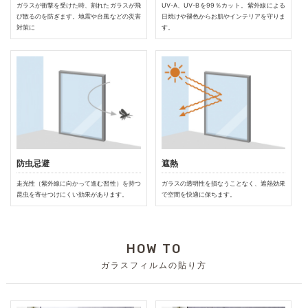
ガラスが衝撃を受けた時、割れたガラスが飛
UV-A、UV-Bを99％カット。紫外線による
び散るのを防ぎます。地震や台風などの災害
日焼けや褪色からお肌やインテリアを守りま
対策に
す。
防虫忌避
遮熱
走光性（紫外線に向かって進む習性）を持つ
ガラスの透明性を損なうことなく、遮熱効果
昆虫を寄せつけにくい効果があります。
で空間を快適に保ちます。
HOW TO
ガラスフィルムの貼り方