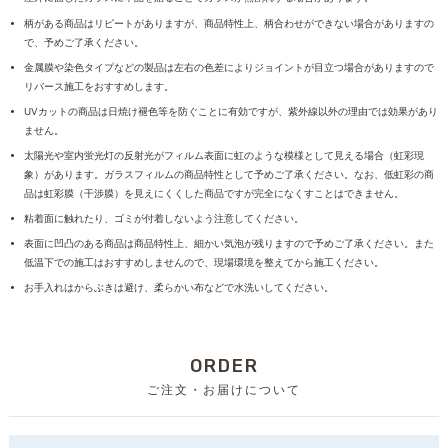
柄がある商品はリピートがありますが、商品特性上、柄合わせができない場合がありますの
で、予めご了承ください。
金属膜や染色タイプなどの製品は左右の色差によりジョイントが目立つ場合がありますので
リバース施工をおすすめします。
UVカットの商品は日焼け褪色等を防ぐことに有効ですが、紫外線以外の理由では効果があり
ません。
太陽光や室内蛍光灯の反射光がフィルム表面に虹のような模様として見える場合（虹彩現
象）があります。ガラスフィルムの商品特性として予めご了承ください。なお、低虹彩の商
品は虹彩膜（干渉膜）を見えにくくした商品ですが完全になくすことはできません。
粘着面に触れたり、ゴミが付着しないよう注意してください。
表面に凹凸のある商品は商品特性上、細かい気泡が残りますので予めご了承ください。また
低温下での施工はおすすめしませんので、現場環境を整えてから施工ください。
お手入れはからぶきは避け、柔らかい布などで水洗いしてください。
ORDER
ご注文・お届けについて