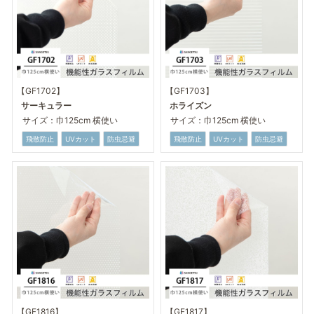
【GF1702】
【GF1703】
サーキュラー
ホライズン
サイズ：巾125cm 横使い
サイズ：巾125cm 横使い
飛散防止
UVカット
防虫忌避
飛散防止
UVカット
防虫忌避
【GF1816】
【GF1817】