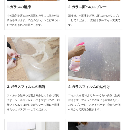
1.ガラスの清掃
2.ガラス面へのスプレー
中性洗剤を薄めた水溶液をガラスに吹き付け
清掃後、水溶液をガラス面にたっぷりスプレ
汚れを取ります。凹凸のないようこびりつい
ーしてください。洗剤は多めでも大丈夫で
た汚れもきれいに落とします。
す。
3.ガラスフィルムの裁断
4.ガラスフィルムの貼付け
フィルムを貼りつけ面より少し大きめに切り
フィルムを窓枠より2mmくらい内側に貼り
ます。シール部分がくっつきやすいので、剥
付けます。フィルムの表面にも水溶液をたっ
離フィルムをはがしながらシール面に水溶液
ぷりスプレーし、スクイバーで中心から外側
をたっぷりスプレーしてください。
へ向かって気泡を抜きます。