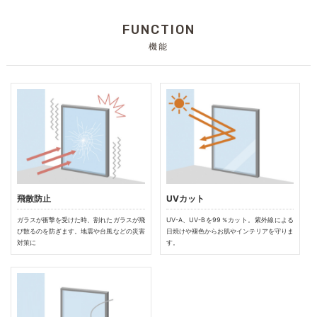
FUNCTION
機能
飛散防止
UVカット
ガラスが衝撃を受けた時、割れたガラスが飛
UV-A、UV-Bを99％カット。紫外線による
び散るのを防ぎます。地震や台風などの災害
日焼けや褪色からお肌やインテリアを守りま
対策に
す。