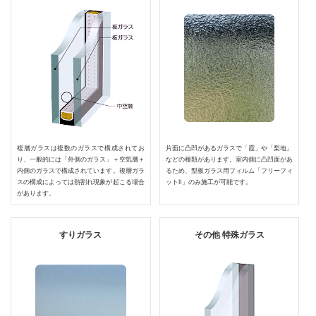
複層ガラスは複数のガラスで構成されてお
片面に凸凹があるガラスで「霞」や「梨地」
り、一般的には「外側のガラス」＋空気層＋
などの種類があります。室内側に凸凹面があ
内側のガラスで構成されています。複層ガラ
るため、型板ガラス用フィルム「フリーフィ
スの構成によっては熱割れ現象が起こる場合
ットⅡ」のみ施工が可能です。
があります。
すりガラス
その他 特殊ガラス