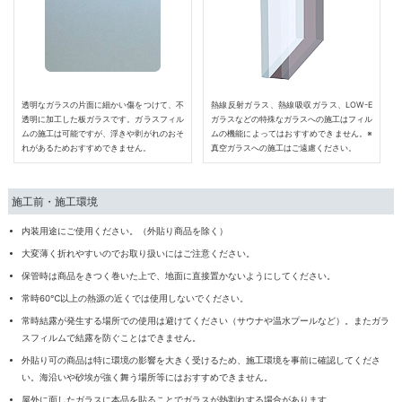
透明なガラスの片面に細かい傷をつけて、不
熱線反射ガラス、熱線吸収ガラス、LOW-E
透明に加工した板ガラスです。ガラスフィル
ガラスなどの特殊なガラスへの施工はフィル
ムの施工は可能ですが、浮きや剥がれのおそ
ムの機能によってはおすすめできません。※
れがあるためおすすめできません。
真空ガラスへの施工はご遠慮ください。
施工前・施工環境
内装用途にご使用ください。（外貼り商品を除く）
大変薄く折れやすいのでお取り扱いにはご注意ください。
保管時は商品をきつく巻いた上で、地面に直接置かないようにしてください。
常時60℃以上の熱源の近くでは使用しないでください。
常時結露が発生する場所での使用は避けてください（サウナや温水プールなど）。またガラ
スフィルムで結露を防ぐことはできません。
外貼り可の商品は特に環境の影響を大きく受けるため、施工環境を事前に確認してくださ
い。海沿いや砂埃が強く舞う場所等にはおすすめできません。
屋外に面したガラスに本品を貼ることでガラスが熱割れする場合があります。