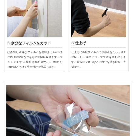
5.余分なフィルムをカット
6.仕上げ
はみ出た余分なフィルムを窓枠より2mmほ
仕上げに再度フィルムに水溶液をたっぷりス
ど内側で定規などをあてて切り取ります。ジ
プレーし、スクイバーで気泡を押し出しま
ョイントする場合は化粧断ちし、隙間を
す。最後にタオルなどで水分を拭き取り、完
1mmほどあけて突き付けで施工します。
成です。