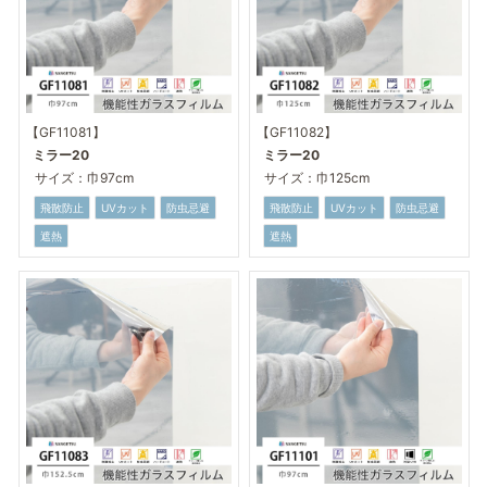
【GF11081】
【GF11082】
ミラー20
ミラー20
サイズ：巾97cm
サイズ：巾125cm
飛散防止
UVカット
防虫忌避
飛散防止
UVカット
防虫忌避
遮熱
遮熱