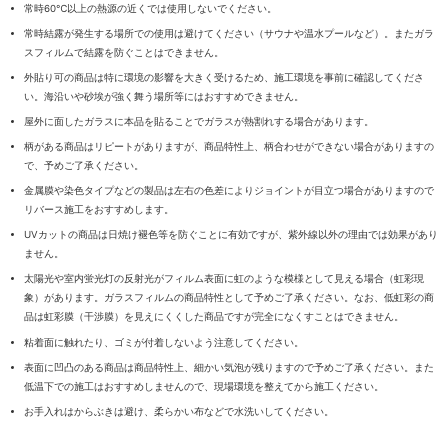
常時60℃以上の熱源の近くでは使用しないでください。
常時結露が発生する場所での使用は避けてください（サウナや温水プールなど）。またガラ
スフィルムで結露を防ぐことはできません。
外貼り可の商品は特に環境の影響を大きく受けるため、施工環境を事前に確認してくださ
い。海沿いや砂埃が強く舞う場所等にはおすすめできません。
屋外に面したガラスに本品を貼ることでガラスが熱割れする場合があります。
柄がある商品はリピートがありますが、商品特性上、柄合わせができない場合がありますの
で、予めご了承ください。
金属膜や染色タイプなどの製品は左右の色差によりジョイントが目立つ場合がありますので
リバース施工をおすすめします。
UVカットの商品は日焼け褪色等を防ぐことに有効ですが、紫外線以外の理由では効果があり
ません。
太陽光や室内蛍光灯の反射光がフィルム表面に虹のような模様として見える場合（虹彩現
象）があります。ガラスフィルムの商品特性として予めご了承ください。なお、低虹彩の商
品は虹彩膜（干渉膜）を見えにくくした商品ですが完全になくすことはできません。
粘着面に触れたり、ゴミが付着しないよう注意してください。
表面に凹凸のある商品は商品特性上、細かい気泡が残りますので予めご了承ください。また
低温下での施工はおすすめしませんので、現場環境を整えてから施工ください。
お手入れはからぶきは避け、柔らかい布などで水洗いしてください。