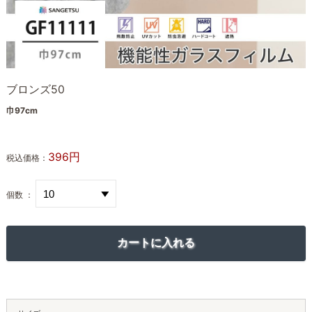
ブロンズ50
巾97cm
396円
税込価格：
個数 ：