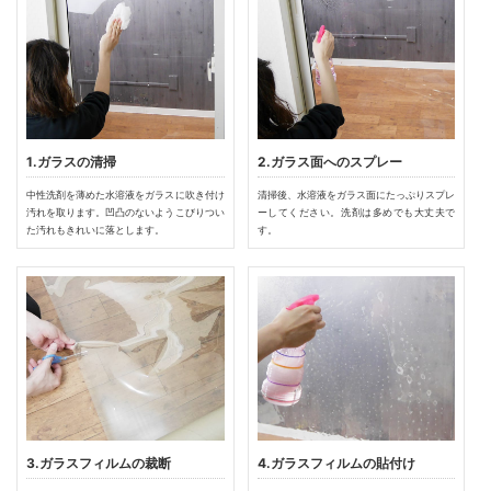
1.ガラスの清掃
2.ガラス面へのスプレー
中性洗剤を薄めた水溶液をガラスに吹き付け
清掃後、水溶液をガラス面にたっぷりスプレ
汚れを取ります。凹凸のないようこびりつい
ーしてください。洗剤は多めでも大丈夫で
た汚れもきれいに落とします。
す。
3.ガラスフィルムの裁断
4.ガラスフィルムの貼付け