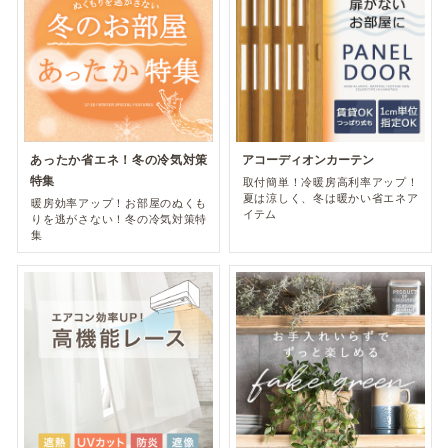
あったか省エネ！冬の冷気対策
アコーディオンカーテン
特集
取付簡単！冷暖房高利率アップ！
夏は涼しく、冬は暖かい省エネア
暖房効率アップ！お部屋のぬくも
イテム
りを逃がさない！冬の冷気対策特
集