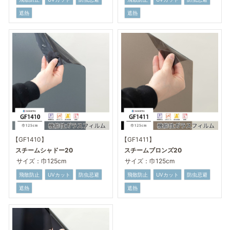
遮熱
遮熱
【GF1410】
【GF1411】
スチームシャドー20
スチームブロンズ20
サイズ：巾125cm
サイズ：巾125cm
飛散防止
UVカット
防虫忌避
飛散防止
UVカット
防虫忌避
遮熱
遮熱