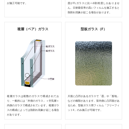
が施工可能です。
度がFLガラスに比べ6割程度しかありませ
ん。日射吸収率の高いフィルムを施工すると
熱割れ現象が起こる場合があります。
複層（ペア）ガラス
型板ガラス（F）
複層ガラスは複数のガラスで構成されてお
片面に凸凹があるガラスで「霞」や「梨地」
り、一般的には「外側のガラス」＋空気層＋
などの種類があります。室内側に凸凹面があ
内側のガラスで構成されています。複層ガラ
るため、型板ガラス用フィルム「フリーフィ
スの構成によっては熱割れ現象が起こる場合
ットⅡ」のみ施工が可能です。
があります。