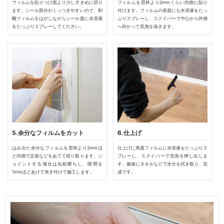
フィルムを貼りつけ面より少し大きめに切り
フィルムを窓枠より2mmくらい内側に貼り
ます。シール部分がくっつきやすいので、剥
付けます。フィルムの表面にも水溶液をたっ
離フィルムをはがしながらシール面に水溶液
ぷりスプレーし、スクイバーで中心から外側
をたっぷりスプレーしてください。
へ向かって気泡を抜きます。
5.余分なフィルムをカット
6.仕上げ
はみ出た余分なフィルムを窓枠より2mmほ
仕上げに再度フィルムに水溶液をたっぷりス
ど内側で定規などをあてて切り取ります。ジ
プレーし、スクイバーで気泡を押し出しま
ョイントする場合は化粧断ちし、隙間を
す。最後にタオルなどで水分を拭き取り、完
1mmほどあけて突き付けで施工します。
成です。