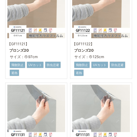
【GF11121】
【GF11122】
ブロンズ20
ブロンズ20
サイズ：巾97cm
サイズ：巾125cm
飛散防止
UVカット
防虫忌避
飛散防止
UVカット
防虫忌避
遮熱
遮熱