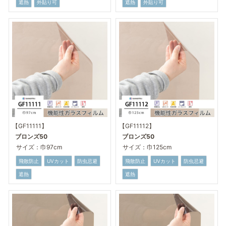
遮熱
外貼り可
遮熱
外貼り可
【GF11111】
【GF11112】
ブロンズ50
ブロンズ50
サイズ：巾97cm
サイズ：巾125cm
飛散防止
UVカット
防虫忌避
飛散防止
UVカット
防虫忌避
遮熱
遮熱