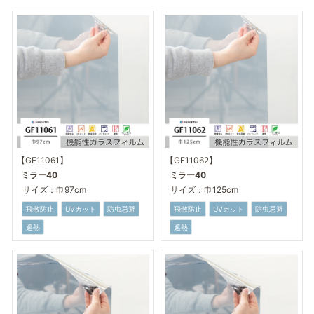
【GF11061】
【GF11062】
ミラー40
ミラー40
サイズ：巾97cm
サイズ：巾125cm
飛散防止
UVカット
防虫忌避
飛散防止
UVカット
防虫忌避
遮熱
遮熱