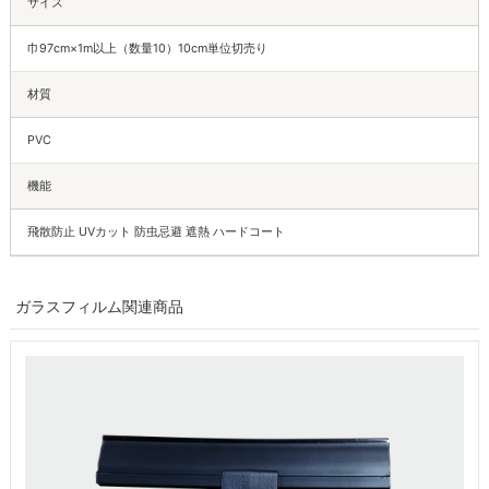
サイズ
巾97cm×1m以上（数量10）10cm単位切売り
材質
PVC
機能
飛散防止 UVカット 防虫忌避 遮熱 ハードコート
ガラスフィルム関連商品